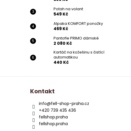
Potah na volant
549 Kč
Alpaka KOMFORT ponožky
469 Kč
Pantofle PRIMO dámské
2 080 Kč
Kartáč na kožešinu s čistící
automatikou
440 Kč
Z
á
Kontakt
p
a
info
@
fell-shop-praha.cz
t
+420 739 435 436
í
fellshop.praha
fellshop.praha