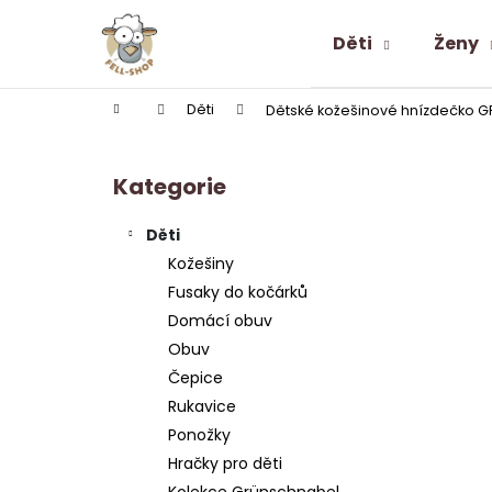
K
Přejít
na
o
Děti
Ženy
obsah
Zpět
Zpět
š
do
do
í
Domů
Děti
Dětské kožešinové hnízdečko 
k
obchodu
obchodu
P
o
Kategorie
Přeskočit
s
kategorie
t
Děti
r
Kožešiny
a
Fusaky do kočárků
n
Domácí obuv
n
Obuv
í
Čepice
p
Rukavice
a
Ponožky
n
Hračky pro děti
ALPAKA PONOŽKY SNEAKER LOW-CUT
e