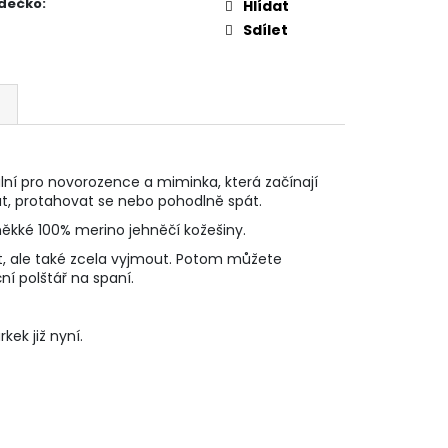
dečko
:
Hlídat
Sdílet
ní pro novorozence a miminka, která začínají
t, protahovat se nebo pohodlně spát.
měkké 100% merino jehněčí kožešiny.
žit, ale také zcela vyjmout. Potom můžete
ní polštář na spaní.
kek již nyní.