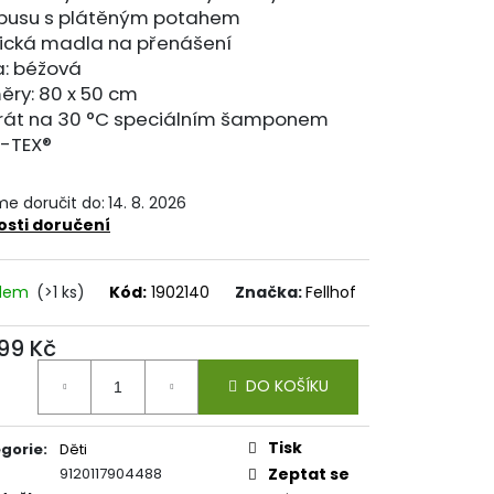
usu s plátěným potahem
tická madla na přenášení
a: béžová
ěry: 80 x 50 cm
prát na 30 °C speciálním šamponem
-TEX®
e doručit do:
14. 8. 2026
sti doručení
adem
(>1 ks)
Kód:
1902140
Značka:
Fellhof
99 Kč
ná
DO KOŠÍKU
:
Tisk
gorie
:
Děti
9120117904488
Zeptat se