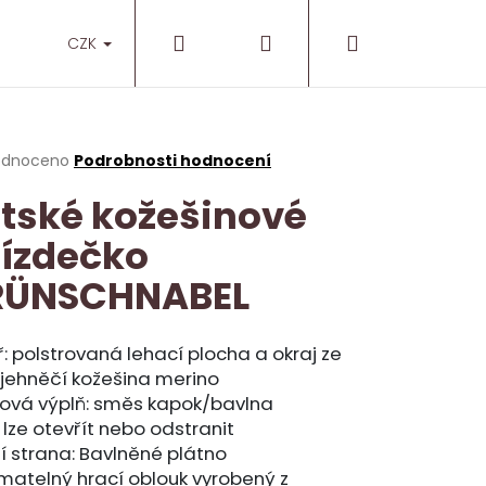
Hledat
Přihlášení
Nákupní
O nás
Prodejny
CZK
košík
rné
odnoceno
Podrobnosti hodnocení
cení
tské kožešinové
ktu
ízdečko
RÜNSCHNABEL
ček.
ř: polstrovaná lehací plocha a okraj ze
jehněčí kožešina merino
jová výplň: směs kapok/bavlna
 lze otevřít nebo odstranit
í strana: Bavlněné plátno
NT
matelný hrací oblouk vyrobený z