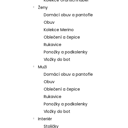
Kolekce Grünschnabel
309 Kč
l
Ženy
Domácí obuv a pantofle
Obuv
Kolekce Merino
Oblečení a čepice
Rukavice
Ponožky a podkolenky
Vložky do bot
Muži
Domácí obuv a pantofle
Obuv
Oblečení a čepice
Rukavice
Ponožky a podkolenky
Vložky do bot
Interiér
Stoličky