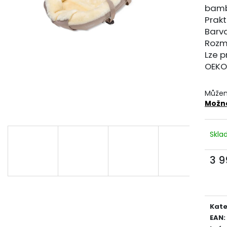
389 Kč
549 Kč
bamb
Prak
Barv
Rozm
Lze 
OEKO
Můžem
Možno
Skl
3 9
Měr
cena
Kate
EAN
: