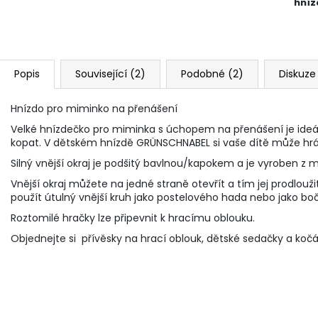
hníz
Popis
Související (2)
Podobné (2)
Diskuze
Hnízdo pro miminko na přenášení
Velké hnízdečko pro miminka s úchopem na přenášení je ideál
kopat. V dětském hnízdě GRÜNSCHNABEL si vaše dítě může hrá
Silný vnější okraj je podšitý bavlnou/kapokem a je vyroben z 
Vnější okraj můžete na jedné straně otevřít a tím jej prodlou
použít útulný vnější kruh jako postelového hada nebo jako boč
Roztomilé hračky lze připevnit k hracímu oblouku.
Objednejte si přívěsky na hrací oblouk, dětské sedačky a kočár