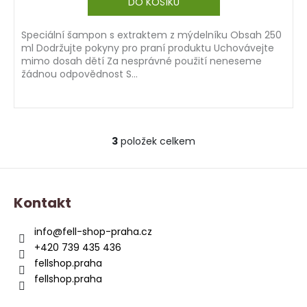
DO KOŠÍKU
Speciální šampon s extraktem z mýdelníku Obsah 250
ml Dodržujte pokyny pro praní produktu Uchovávejte
mimo dosah dětí Za nesprávné použití neneseme
žádnou odpovědnost S...
3
položek celkem
O
v
Z
l
á
á
Kontakt
d
p
a
a
info
@
fell-shop-praha.cz
c
t
+420 739 435 436
í
í
fellshop.praha
p
fellshop.praha
r
v