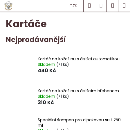
K
Přejít
Hledat
Náku
M
Přihlášen
CZK
na
o
obsah
Zpět
Zpět
košík
š
Kartáče
í
C
k
o
Nejprodávanější
p
o
Kartáč na kožešinu s čistící automatikou
t
Skladem
(>1 ks)
ř
440 Kč
e
b
u
Kartáč na kožešinu s čistícím hřebenem
Skladem
(>1 ks)
j
310 Kč
e
t
Speciální šampon pro alpakovou srst 250
e
ml
n