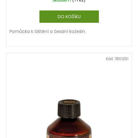
Skladem
(>1 ks)
DO KOŠÍKU
Pomůcka k čištění a česání kožešin.
Kód:
7801251