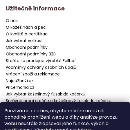
k
Užitečné informace
y
v
O nás
ý
O kožešinách a péči
p
i
O kvalitě a certifikaci
s
Jak vybrat velikost
u
Obchodní podmínky
Obchodní podmínky B2B
Staňte se prodejce výrobků Fellhof
Podmínky ochrany osobních údajů
Vrácení zboží a reklamace
NajduZboží.cz
Pricemania.cz
Jak vybrat kožešinový fusak do kočárku
Správné praní a péče o kožešinový fusak do kočárku
Používáme cookies, abychom Vám umožnili
pohodlné prohlížení webu a díky analýze provozu
Přijímáme online platby
webu neustále zlepšovali jeho funkce, výkon a
použitelnost. Více informací najdete v