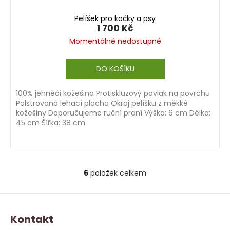
Pelíšek pro kočky a psy
1 700 Kč
Momentálně nedostupné
DO KOŠÍKU
100% jehněčí kožešina Protiskluzový povlak na povrchu
Polstrovaná lehací plocha Okraj pelíšku z měkké
kožešiny Doporučujeme ruční praní Výška: 6 cm Délka:
45 cm Šířka: 38 cm
6
položek celkem
O
v
Z
l
á
á
Kontakt
d
p