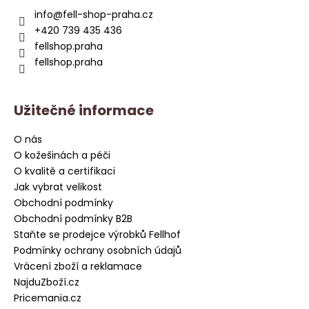
a
a
info
@
fell-shop-praha.cz
c
t
+420 739 435 436
í
í
fellshop.praha
p
fellshop.praha
r
v
k
Užitečné informace
y
v
O nás
ý
O kožešinách a péči
p
i
O kvalitě a certifikaci
s
Jak vybrat velikost
u
Obchodní podmínky
Obchodní podmínky B2B
Staňte se prodejce výrobků Fellhof
Podmínky ochrany osobních údajů
Vrácení zboží a reklamace
NajduZboží.cz
Pricemania.cz