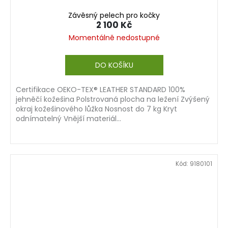
Závěsný pelech pro kočky
2 100 Kč
Momentálně nedostupné
DO KOŠÍKU
Certifikace OEKO-TEX® LEATHER STANDARD 100%
jehněčí kožešina Polstrovaná plocha na ležení Zvýšený
okraj kožešinového lůžka Nosnost do 7 kg Kryt
odnímatelný Vnější materiál...
Kód:
9180101