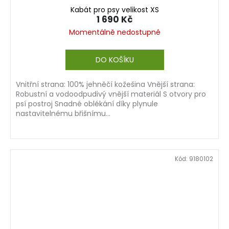
Kabát pro psy velikost XS
1 690 Kč
Momentálně nedostupné
DO KOŠÍKU
Vnitřní strana: 100% jehněčí kožešina Vnější strana:
Robustní a vodoodpudivý vnější materiál S otvory pro
psí postroj Snadné oblékání díky plynule
nastavitelnému břišnímu...
Kód:
9180102