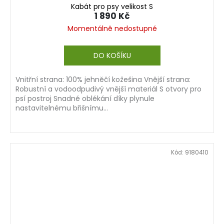
Kabát pro psy velikost S
1 890 Kč
Momentálně nedostupné
DO KOŠÍKU
Vnitřní strana: 100% jehněčí kožešina Vnější strana:
Robustní a vodoodpudivý vnější materiál S otvory pro
psí postroj Snadné oblékání díky plynule
nastavitelnému břišnímu...
Kód:
9180410