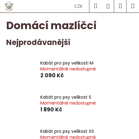
K
Přejít
Hledat
Náku
M
Přihlášen
CZK
na
o
obsah
Zpět
Zpět
košík
š
Domácí mazlíčci
í
C
k
o
Nejprodávanější
p
o
Kabát pro psy velikosti M
t
Momentálně nedostupné
ř
2 090 Kč
e
b
u
Kabát pro psy velikost S
Momentálně nedostupné
j
1 890 Kč
e
t
e
Kabát pro psy velikost XS
n
Momentálně nedostupné