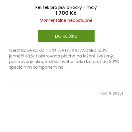
Pelíšek pro psy a kočky - malý
1 700 Kč
Momentálně nedostupné
DO KOŠÍKU
Certifikace OEKO-TEX® LEATHER STANDARD 100%
jehněčí kůže Polstrovaná plocha na ležení Zvýšený,
polstrovaný okraj kožešinového lůžka lze prát do 30°C
speciálním šamponem na...
Kód:
9180301