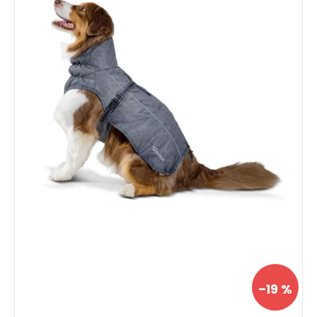
–19 %