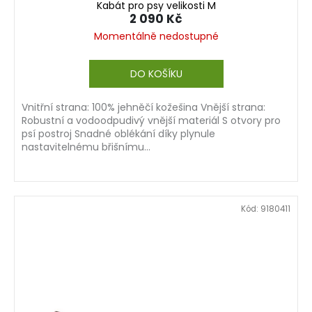
Kabát pro psy velikosti M
2 090 Kč
Momentálně nedostupné
DO KOŠÍKU
Vnitřní strana: 100% jehněčí kožešina Vnější strana:
Robustní a vodoodpudivý vnější materiál S otvory pro
psí postroj Snadné oblékání díky plynule
nastavitelnému břišnímu...
Kód:
9180411