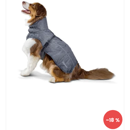
–18 %