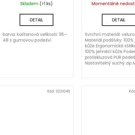
Skladem
(>1 ks)
Momentálně nedos
DETAIL
DETAIL
barva: kaštanová velikosti: 36—
Svrchní materiál: velur
48 s gumovou podešví
Materiál podšívky: 100%
kůže Ergonomická stélka
100% jehněčí kůže Pode
protiskluzová PUR pode
Nastavitelný suchý zip M
Kód:
3221040
Kó