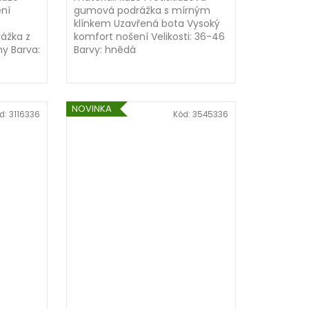
ení
gumová podrážka s mírným
klínkem Uzavřená bota Vysoký
ážka z
komfort nošení Velikosti: 36-46
my Barva:
Barvy: hnědá
NOVINKA
d:
3116336
Kód:
3545336