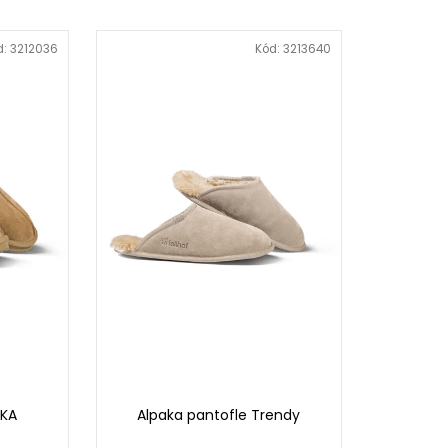
d:
3212036
Kód:
3213640
NKA
Alpaka pantofle Trendy