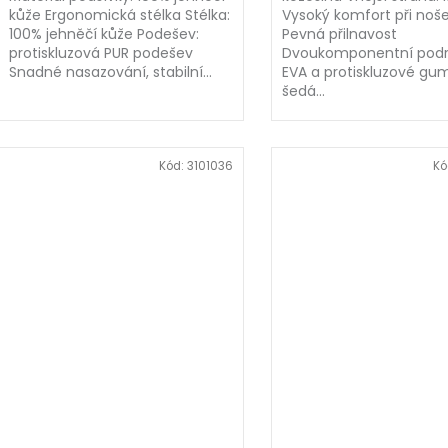
kůže Ergonomická stélka Stélka:
Vysoký komfort při noš
100% jehněčí kůže Podešev:
Pevná přilnavost
protiskluzová PUR podešev
Dvoukomponentní podr
Snadné nasazování, stabilní...
EVA a protiskluzové gu
šedá...
Kód:
3101036
Kó