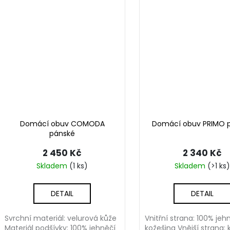
Domácí obuv COMODA
Domácí obuv PRIMO 
pánské
2 450 Kč
2 340 Kč
Skladem
(1 ks)
Skladem
(>1 ks)
DETAIL
DETAIL
Svrchní materiál: velurová kůže
Vnitřní strana: 100% jeh
Materiál podšívky: 100% jehněčí
kožešina Vnější strana: 