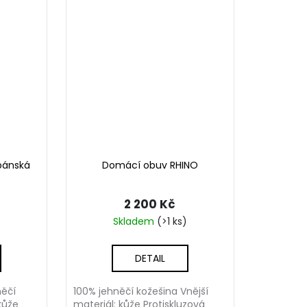
pánská
Domácí obuv RHINO
2 200 Kč
Skladem
(>1 ks)
DETAIL
něčí
100% jehněčí kožešina Vnější
kůže
materiál: kůže Protiskluzová