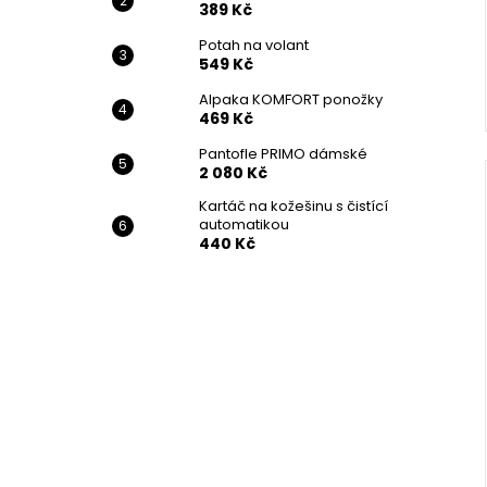
389 Kč
Potah na volant
549 Kč
Alpaka KOMFORT ponožky
469 Kč
Pantofle PRIMO dámské
2 080 Kč
Kartáč na kožešinu s čistící
automatikou
440 Kč