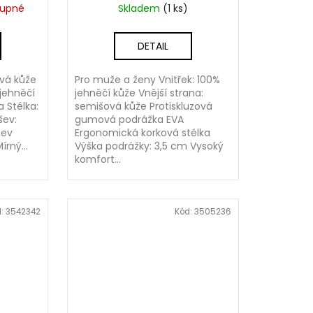
tupné
Skladem
(1 ks)
DETAIL
ová kůže
Pro muže a ženy Vnitřek: 100%
 jehněčí
jehněčí kůže Vnější strana:
 Stélka:
semišová kůže Protiskluzová
šev:
gumová podrážka EVA
šev
Ergonomická korková stélka
írný...
Výška podrážky: 3,5 cm Vysoký
komfort...
d:
3542342
Kód:
3505236