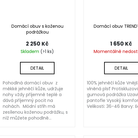
Domácí obuv s koženou
Domácí obuv TRENDY
podrážkou
2 250 Kč
1 650 Kč
Skladem
(>1 ks)
Momentálně nedos
DETAIL
DETAIL
Pohodlná domácí obuv z
100% jehněčí kůže Vnější
měkké jehněčí kůže, udržuje
vlněná plsť Protiskluzov
nohy vždy příjemně teplé a
gumová podrážka Uzav
dává příjemný pocit na
pantofle Vysoký komfor
nohách. Módní střih má
Velikosti: 36-46 Barvy: 
zesílenou koženou podrážku, s
níž můžete pohodlně...