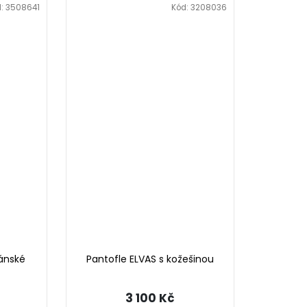
d:
3508641
Kód:
3208036
ánské
Pantofle ELVAS s kožešinou
3 100 Kč