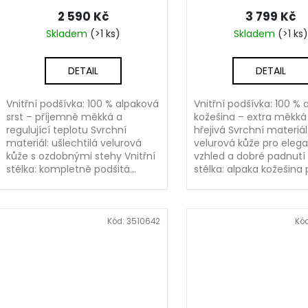
2 590 Kč
3 799 Kč
Skladem
(>1 ks)
Skladem
(>1 ks)
DETAIL
DETAIL
Vnitřní podšívka: 100 % alpaková
Vnitřní podšívka: 100 % 
srst – příjemně měkká a
kožešina – extra měkká
regulující teplotu Svrchní
hřejivá Svrchní materiá
materiál: ušlechtilá velurová
velurová kůže pro elega
kůže s ozdobnými stehy Vnitřní
vzhled a dobré padnutí 
stélka: kompletně podšitá...
stélka: alpaka kožešina p
Kód:
3510642
Kó