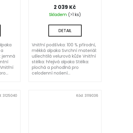
2 039 Kč
Skladem
(>1 ks)
DETAIL
alpaka
Vnitřní podšívka: 100 % přírodní,
 a
měkká alpaka Svrchní materiál:
l: jemná
ušlechtilá velurová kůže Vnitřní
ntní
stélka: hřejivá alpaka Stélka:
Vnitřní
plochá a pohodlná pro
ro...
celodenní nošení...
d:
3125040
Kód:
3119036