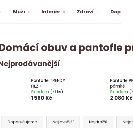
Muži
Interiér
Zdraví
Doplňky
Co potřebujete najít?
Domácí obuv a pantofle 
HLEDAT
Nejprodávanější
Doporučujeme
Pantofle TRENDY
Pantofle P
FILZ +
pánské
Skladem
(>1 ks)
Skladem
(>
1 560 Kč
2 080 Kč
Ř
a
Doporučujeme
Nejlevnější
Nejdražší
Nejp
ALPAKA PONOŽKY SNEAKER MID-CUT
POTAH NA VOLA
z