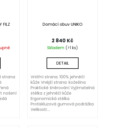
 FILZ
Domácí obuv UNIKO
2 840 Kč
tupné
Skladem
(>1 ks)
DETAIL
 strana:
Vnitřní strana: 100% jehněčí
á
kůže Vnější strana: kožešina
řená
Praktické šněrování Vyjímatelná
t nošení
stélka z jehněčí kůže
šedá
Ergonomická stélka
Protiskluzová gumová podrážka
Velikosti:...