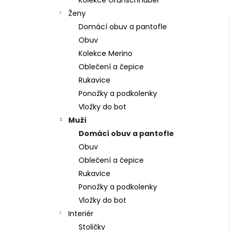
Kolekce Grünschnabel
309 Kč
l
Ženy
Domácí obuv a pantofle
Obuv
Kolekce Merino
Oblečení a čepice
Rukavice
Ponožky a podkolenky
Vložky do bot
Muži
Domácí obuv a pantofle
Obuv
Oblečení a čepice
Rukavice
Ponožky a podkolenky
Vložky do bot
Interiér
Stoličky