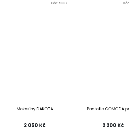
Kód:
5337
Kó
Mokasíny DAKOTA
Pantofle COMODA p
2 050 Kč
2 200 Kč