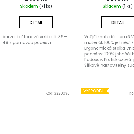
Skladem
(>1 ks)
Skladem
(1 ks)
DETAIL
DETAIL
barva: kaštanová velikosti: 36—
Vnější materiál: semiš V
48 s gumovou podešví
materiál: 100% jehněčí 
Ergonomická stélka Vnit
podešev: 100% jehněčí 
Podešev: Protiskluzová
Šířkově nastavitelný suc
VÝPRODEJ
Kód:
3220036
Kó