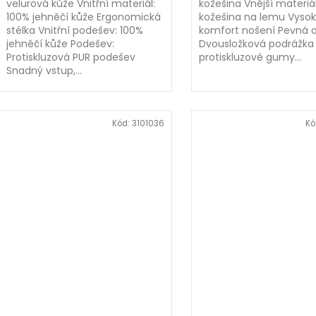
velurová kůže Vnitřní materiál:
kožešina Vnější materiál
100% jehněčí kůže Ergonomická
kožešina na lemu Vyso
stélka Vnitřní podešev: 100%
komfort nošení Pevná 
jehněčí kůže Podešev:
Dvousložková podrážka 
Protiskluzová PUR podešev
protiskluzové gumy...
Snadný vstup,...
Kód:
3101036
Kó