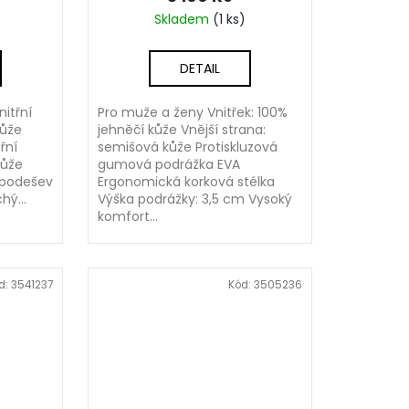
Skladem
(1 ks)
DETAIL
nitřní
Pro muže a ženy Vnitřek: 100%
kůže
jehněčí kůže Vnější strana:
řní
semišová kůže Protiskluzová
kůže
gumová podrážka EVA
 podešev
Ergonomická korková stélka
hý...
Výška podrážky: 3,5 cm Vysoký
komfort...
d:
3541237
Kód:
3505236