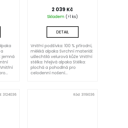
2 039 Kč
Skladem
(>1 ks)
DETAIL
alpaka
Vnitřní podšívka: 100 % přírodní,
 a
měkká alpaka Svrchní materiál:
l: jemná
ušlechtilá velurová kůže Vnitřní
ntní
stélka: hřejivá alpaka Stélka:
Vnitřní
plochá a pohodlná pro
ro...
celodenní nošení...
d:
3124036
Kód:
3119036