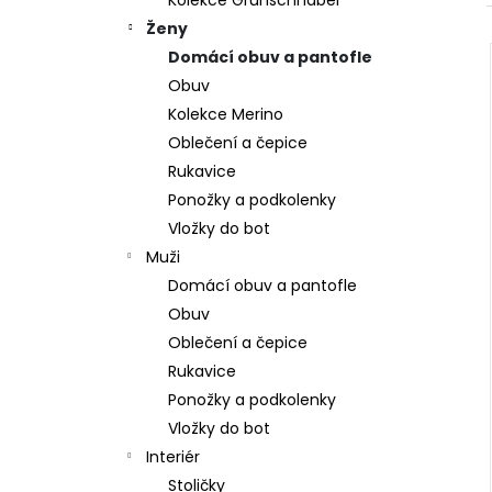
Kolekce Grünschnabel
309 Kč
l
Ženy
Domácí obuv a pantofle
Obuv
Kolekce Merino
Oblečení a čepice
Rukavice
Ponožky a podkolenky
Vložky do bot
Muži
Domácí obuv a pantofle
Obuv
Oblečení a čepice
Rukavice
Ponožky a podkolenky
Vložky do bot
Interiér
Stoličky