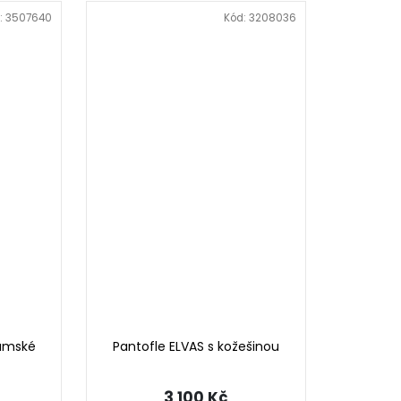
:
3507640
Kód:
3208036
ámské
Pantofle ELVAS s kožešinou
3 100 Kč