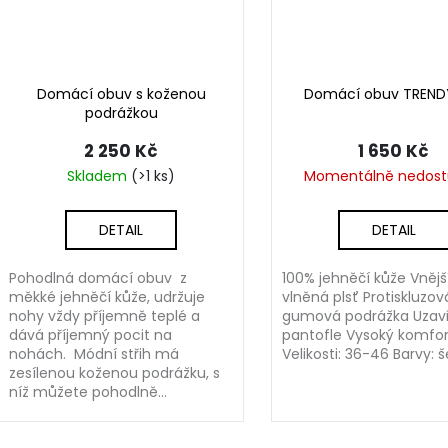
Domácí obuv s koženou
Domácí obuv TRENDY
podrážkou
2 250 Kč
1 650 Kč
Skladem
(>1 ks)
Momentálně nedos
DETAIL
DETAIL
Pohodlná domácí obuv z
100% jehněčí kůže Vnější
měkké jehněčí kůže, udržuje
vlněná plsť Protiskluzov
nohy vždy příjemně teplé a
gumová podrážka Uzav
dává příjemný pocit na
pantofle Vysoký komfor
nohách. Módní střih má
Velikosti: 36-46 Barvy: 
zesílenou koženou podrážku, s
níž můžete pohodlně...