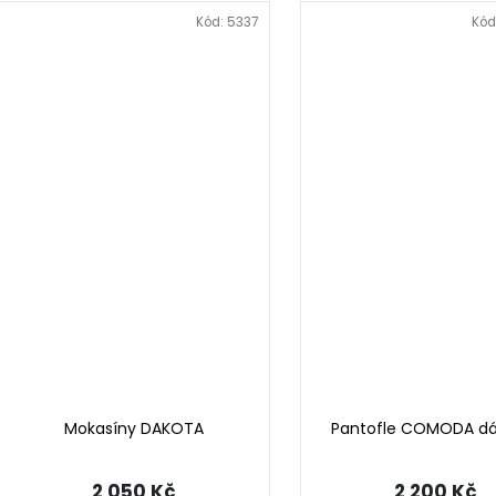
Kód:
5337
Kód
Mokasíny DAKOTA
Pantofle COMODA d
2 050 Kč
2 200 Kč