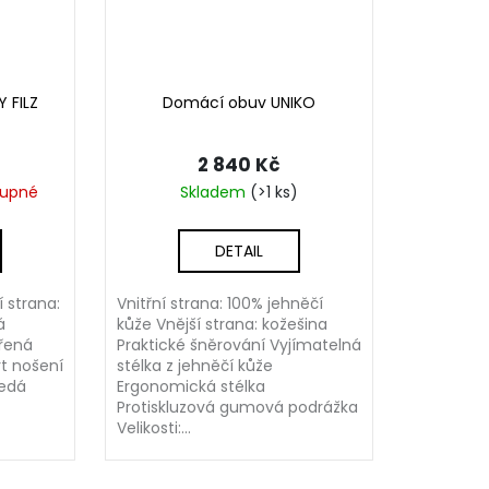
 FILZ
Domácí obuv UNIKO
2 840 Kč
tupné
Skladem
(>1 ks)
DETAIL
 strana:
Vnitřní strana: 100% jehněčí
á
kůže Vnější strana: kožešina
řená
Praktické šněrování Vyjímatelná
t nošení
stélka z jehněčí kůže
šedá
Ergonomická stélka
Protiskluzová gumová podrážka
Velikosti:...