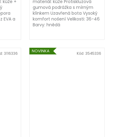
: kůže +
materiál: kůže Protiskluzová
ký
gumová podrážka s mírným
opora
klínkem Uzavřená bota Vysoký
z EVA a
komfort nošení Velikosti: 36-46
Barvy: hnědá
NOVINKA
d:
3116336
Kód:
3545336