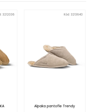
d:
3212036
Kód:
3213640
NKA
Alpaka pantofle Trendy