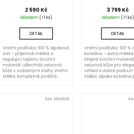
2 590 Kč
3 799 Kč
Skladem
(>1 ks)
Skladem
(>1 ks)
DETAIL
DETAIL
Vnitřní podšívka: 100 % alpaková
Vnitřní podšívka: 100 % 
srst – příjemně měkká a
kožešina – extra měkká
regulující teplotu Svrchní
hřejivá Svrchní materiá
materiál: ušlechtilá velurová
velurová kůže pro elega
kůže s ozdobnými stehy Vnitřní
vzhled a dobré padnutí 
stélka: kompletně podšitá...
stélka: alpaka kožešina p
Kód:
3509636
Kó