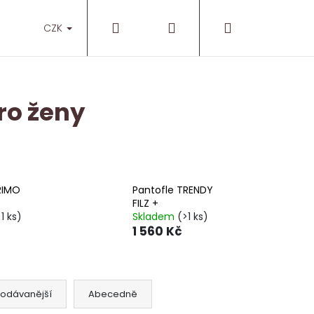
Hledat
Přihlášení
Nákupní
O nás
Prodejny
CZK
košík
ro ženy
RIMO
Pantofle TRENDY
FILZ +
1 ks)
Skladem
(>1 ks)
1 560 Kč
rodávanější
Abecedně
OTISKLUZEM