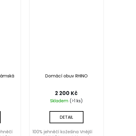
dámská
Domácí obuv RHINO
2 200 Kč
Skladem
(>1 ks)
DETAIL
jehněčí
100% jehněčí kožešina Vnější