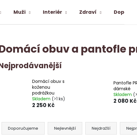
Muži
Interiér
Zdraví
Doplňky
Co potřebujete najít?
Domácí obuv a pantofle p
HLEDAT
Nejprodávanější
Domácí obuv s
Doporučujeme
Pantofle P
koženou
dámské
podrážkou
Skladem
(>
Skladem
(>1 ks)
2 080 Kč
2 250 Kč
Ř
a
Doporučujeme
Nejlevnější
Nejdražší
Nejp
ALPAKA PONOŽKY SNEAKER MID-CUT
PODSEDÁK S PR