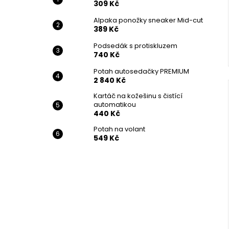
309 Kč
Alpaka ponožky sneaker Mid-cut
389 Kč
Podsedák s protiskluzem
740 Kč
Potah autosedačky PREMIUM
2 840 Kč
Kartáč na kožešinu s čistící
automatikou
440 Kč
Potah na volant
549 Kč