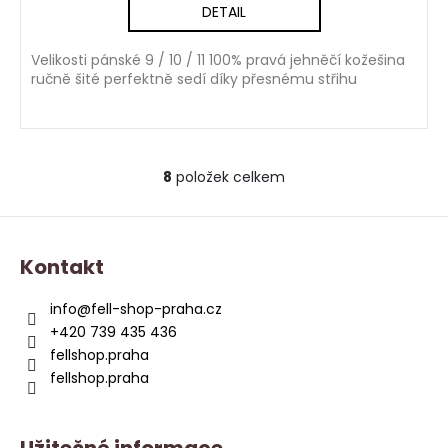
DETAIL
Velikosti pánské 9 / 10 / 11 100% pravá jehněčí kožešina
ručně šité perfektně sedí díky přesnému střihu
8
položek celkem
O
v
Z
l
á
á
Kontakt
d
p
a
a
info
@
fell-shop-praha.cz
c
t
+420 739 435 436
í
í
fellshop.praha
p
fellshop.praha
r
v
k
Užitečné informace