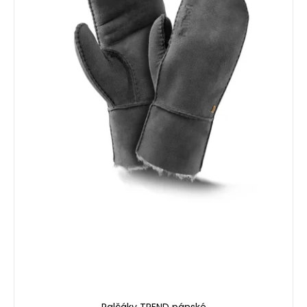
Palčáky TREND pánské