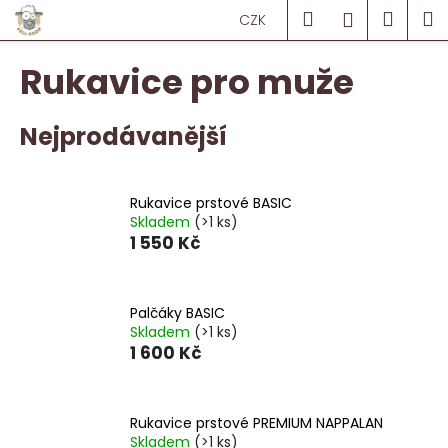
K
Přejít
Hledat
Náku
M
Přihlášen
CZK
na
o
obsah
Zpět
Zpět
košík
š
Rukavice pro muže
í
C
k
o
Nejprodávanější
p
o
Rukavice prstové BASIC
t
Skladem
(>1 ks)
ř
1 550 Kč
e
b
u
Palčáky BASIC
Skladem
(>1 ks)
j
1 600 Kč
e
t
e
Rukavice prstové PREMIUM NAPPALAN
n
Skladem
(>1 ks)