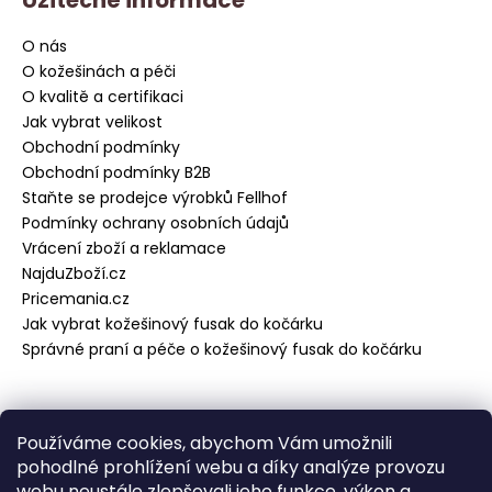
y
v
O nás
ý
O kožešinách a péči
p
i
O kvalitě a certifikaci
s
Jak vybrat velikost
u
Obchodní podmínky
Obchodní podmínky B2B
Staňte se prodejce výrobků Fellhof
Podmínky ochrany osobních údajů
Vrácení zboží a reklamace
NajduZboží.cz
Pricemania.cz
Jak vybrat kožešinový fusak do kočárku
Správné praní a péče o kožešinový fusak do kočárku
Přijímáme online platby
Používáme cookies, abychom Vám umožnili
pohodlné prohlížení webu a díky analýze provozu
webu neustále zlepšovali jeho funkce, výkon a