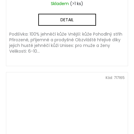
Skladem
(>1 ks)
DETAIL
Podšívka: 100% jehněčí kůže Vnější: kůže Pohodlný střih
Přirozené, příjemné a prodyšné Obzvláště hřejivé díky
jejich husté jehněčí kůži Unisex: pro muže a ženy
Velikosti: 6-10...
Kód:
717165