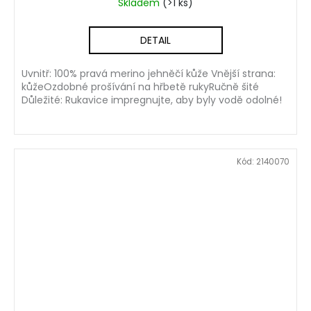
Skladem
(>1 ks)
DETAIL
Uvnitř: 100% pravá merino jehněčí kůže Vnější strana:
kůžeOzdobné prošívání na hřbetě rukyRučně šité
Důležité: Rukavice impregnujte, aby byly vodě odolné!
Kód:
2140070