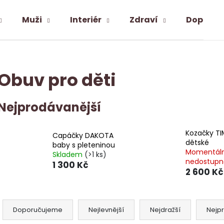
Muži
Interiér
Zdraví
Doplňky
Co potřebujete najít?
Obuv pro děti
HLEDAT
Nejprodávanější
Kozačky T
Doporučujeme
Capáčky DAKOTA
dětské
baby s pleteninou
Momentál
Skladem
(>1 ks)
nedostupn
1 300 Kč
2 600 Kč
Ř
a
Doporučujeme
Nejlevnější
Nejdražší
Nejp
ALPAKA PONOŽKY SNEAKER MID-CUT
PODSEDÁK S PR