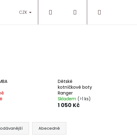
Hledat
Přihlášení
Nákupní
O nás
Prodejny
CZK
košík
IMBA
Dětské
kotníčkové boty
ně
Ranger
é
Skladem
(>1 ks)
1 050 Kč
rodávanější
Abecedně
OTISKLUZEM