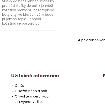
Vložky do bot z jehněčí kožešiny
pro děti Vložky do bot z jehněčí
kožešiny promění i nezateplené
boty v ty, ve kterých vám bude
příjemně teplo. Jehněčí
kožešina se postará o...
4
položek celke
O
v
l
á
d
a
c
Užitečné informace
í
p
O nás
r
O kožešinách a péči
v
O kvalitě a certifikaci
k
Jak vybrat velikost
y