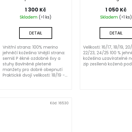
1 300 Kč
1 050 Kč
Skladem
(>1 ks)
Skladem
(>1 ks)
DETAIL
DETAIL
Vnitřní strana: 100% merino
Velikosti: 16/17, 18/19, 20/
jehněčí kožešina Vnější strana:
22/23, 24/25 100 % jehn
semiš P ěkné ozdobné švy a
kožešina uzavíratelné 
stuhy Bavlněné pletené
zip zesílená kožená po
manžety pro dobré obepnutí
Praktické dvojí velikosti: 18/19 -...
Kód:
16530