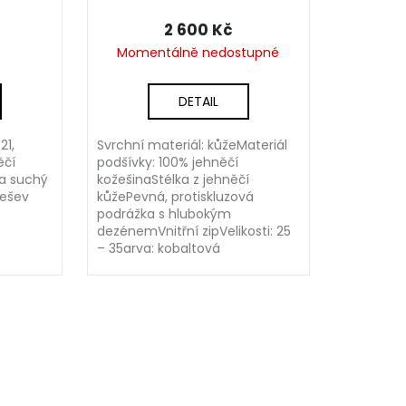
2 600 Kč
Momentálně nedostupné
DETAIL
21,
Svrchní materiál: kůžeMateriál
ěčí
podšívky: 100% jehněčí
na suchý
kožešinaStélka z jehněčí
dešev
kůžePevná, protiskluzová
podrážka s hlubokým
dezénemVnitřní zipVelikosti: 25
– 35arva: kobaltová