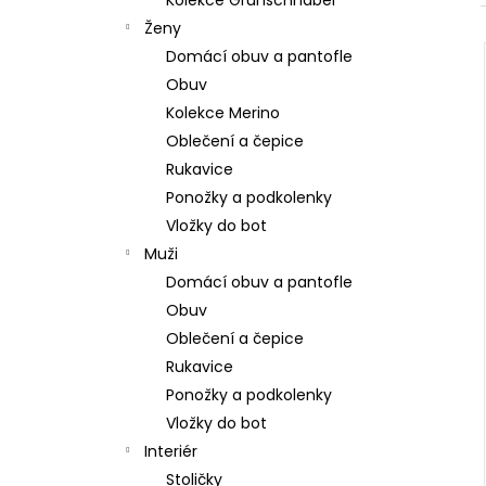
Kolekce Grünschnabel
309 Kč
l
Ženy
Domácí obuv a pantofle
Obuv
Kolekce Merino
Oblečení a čepice
Rukavice
Ponožky a podkolenky
Vložky do bot
Muži
Domácí obuv a pantofle
Obuv
Oblečení a čepice
Rukavice
Ponožky a podkolenky
Vložky do bot
Interiér
Stoličky