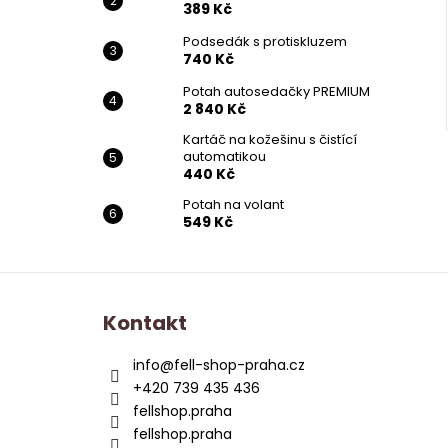
389 Kč
Podsedák s protiskluzem
740 Kč
Potah autosedačky PREMIUM
2 840 Kč
Kartáč na kožešinu s čistící
automatikou
440 Kč
Potah na volant
549 Kč
Z
á
Kontakt
p
a
info
@
fell-shop-praha.cz
t
+420 739 435 436
í
fellshop.praha
fellshop.praha