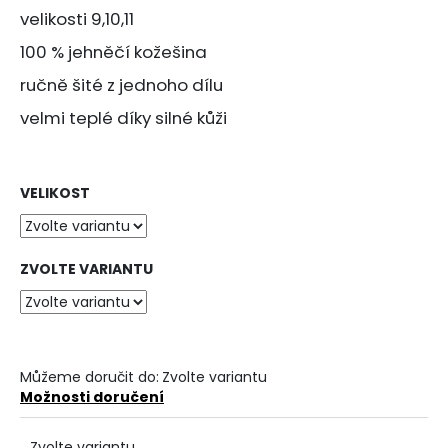
č
z
velikosti 9,10,11
u
5
j
hvězdiček.
100 % jehněčí kožešina
e
ručně šité z jednoho dílu
m
e
velmi teplé díky silné kůži
PODSEDÁK
S
VELIKOST
PROTISKLUZEM
740
Kč
ZVOLTE VARIANTU
Můžeme doručit do:
Zvolte variantu
Možnosti doručení
Zvolte variantu