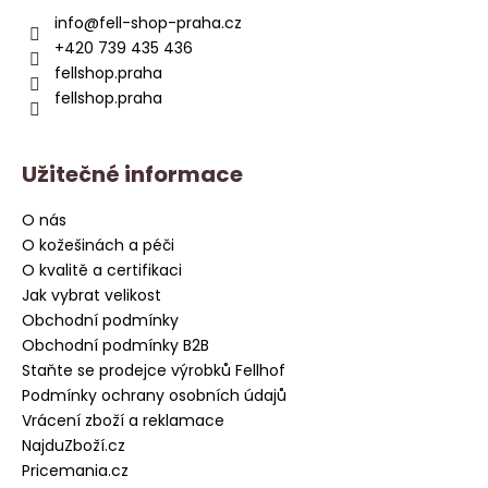
a
info
@
fell-shop-praha.cz
t
+420 739 435 436
í
fellshop.praha
fellshop.praha
Užitečné informace
O nás
O kožešinách a péči
O kvalitě a certifikaci
Jak vybrat velikost
Obchodní podmínky
Obchodní podmínky B2B
Staňte se prodejce výrobků Fellhof
Podmínky ochrany osobních údajů
Vrácení zboží a reklamace
NajduZboží.cz
Pricemania.cz