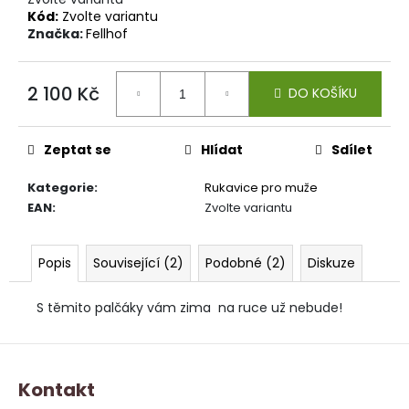
Kód:
Zvolte variantu
Značka:
Fellhof
2 100 Kč
DO KOŠÍKU
Měrná
cena:
Zeptat se
Hlídat
Sdílet
Kategorie
:
Rukavice pro muže
EAN
:
Zvolte variantu
Popis
Související (2)
Podobné (2)
Diskuze
S těmito palčáky vám zima na ruce už nebude!
Z
á
Kontakt
p