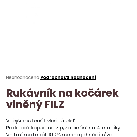
a
j
í
t
?
HLEDAT
Průměrné
Neohodnoceno
Podrobnosti hodnocení
hodnocení
Rukávník na kočárek
produktu
je
D
vlněný FILZ
0,0
o
z
p
5
o
hvězdiček.
Vnější materiál: vlněná plsť
r
Praktická kapsa na zip, zapínání na 4 knoflíky
u
Vnitřní materiál: 100% merino jehněčí kůže