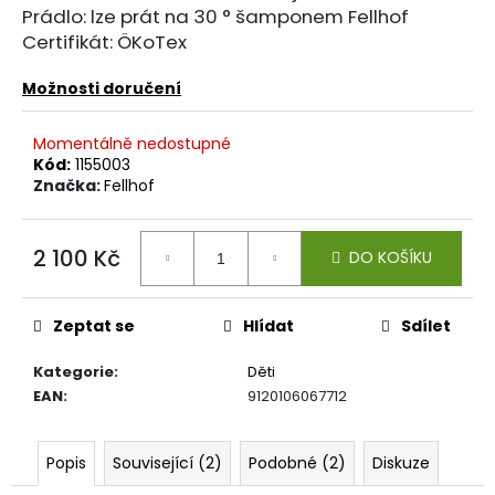
č
Prádlo: lze prát na 30 ° šamponem Fellhof
u
Certifikát: ÖKoTex
j
e
Možnosti doručení
m
e
Momentálně nedostupné
Kód:
1155003
Značka:
Fellhof
ALPAKA
PONOŽKY
SNEAKER
LOW-
2 100 Kč
DO KOŠÍKU
CUT
Měrná
309
cena:
Kč
Zeptat se
Hlídat
Sdílet
Kategorie
:
Děti
EAN
:
9120106067712
Popis
Související (2)
Podobné (2)
Diskuze