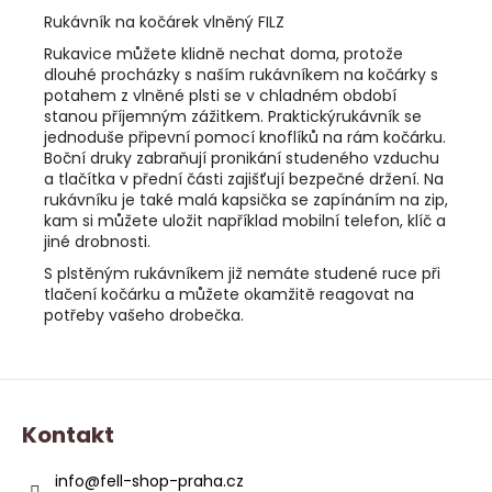
Rukávník na kočárek vlněný FILZ
Rukavice můžete klidně nechat doma, protože
dlouhé procházky s naším rukávníkem na kočárky s
potahem z vlněné plsti se v chladném období
stanou příjemným zážitkem. Praktickýrukávník se
jednoduše připevní pomocí knoflíků na rám kočárku.
Boční druky zabraňují pronikání studeného vzduchu
a tlačítka v přední části zajišťují bezpečné držení. Na
rukávníku je také malá kapsička se zapínáním na zip,
kam si můžete uložit například mobilní telefon, klíč a
jiné drobnosti.
S plstěným rukávníkem již nemáte studené ruce při
tlačení kočárku a můžete okamžitě reagovat na
potřeby vašeho drobečka.
Z
á
Kontakt
p
a
info
@
fell-shop-praha.cz