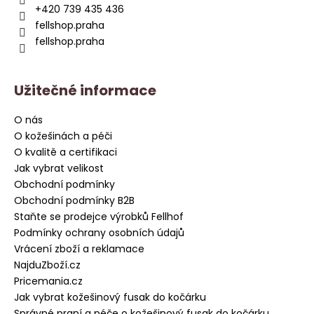
t
+420 739 435 436
í
fellshop.praha
fellshop.praha
Užitečné informace
O nás
O kožešinách a péči
O kvalitě a certifikaci
Jak vybrat velikost
Obchodní podmínky
Obchodní podmínky B2B
Staňte se prodejce výrobků Fellhof
Podmínky ochrany osobních údajů
Vrácení zboží a reklamace
NajduZboží.cz
Pricemania.cz
Jak vybrat kožešinový fusak do kočárku
Správné praní a péče o kožešinový fusak do kočárku