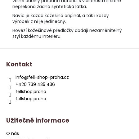
velmi odolný přírodní materiál s vlastnostmi, které
nepřekoná žádná syntetická látka.
Navíc je každá kožešina originál, a tak i každý
výrobek z ní je jedinečný.
Hovězí kožešinové předložky dodají nezaměnitelný
styl každému interiéru.
Z
á
Kontakt
p
a
info
@
fell-shop-praha.cz
t
+420 739 435 436
í
fellshop.praha
fellshop.praha
Užitečné informace
O nás