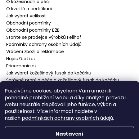
O kožešinách a péči
O kvalitě a certifikaci
Jak vybrat velikost
Obchodní podmínky
Obchodní podmínky B2B
Staňte se prodejce výrobků Fellhof
Podmínky ochrany osobních údajů
Vrácení zboží a reklamace
NajduZboží.cz
Pricemania.cz
Jak vybrat kožešinový fusak do kočárku
Správné praní a péče o kožešinový fusak do kočárku
Používáme cookies, abychom Vám umožnili
pohodlné prohlížení webu a díky analýze provozu
Přijímáme online platby
webu neustále zlepšovali jeho funkce, výkon a
použitelnost. Více informací najdete v
našich
podmínkách ochrany osobních údajů
.
Nastavení
Vytvořil Shoptet