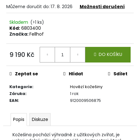
č
Můžeme doručit do:
17. 8. 2026
Možnosti doručení
u
j
e
Skladem
(>1 ks)
m
Kód:
6803400
Značka:
Fellhof
e
POTAH
9 190 Kč
DO KOŠÍKU
NA
Měrná
VOLANT
cena:
549
Zeptat se
Hlídat
Sdílet
Kč
Kategorie
:
Hovězí kožešiny
Záruka
:
1 rok
EAN
:
9120009506875
Popis
Diskuze
Kožešina pochází výhradně z užitkových zvířat, je