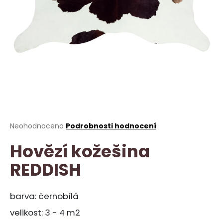
a
j
í
t
?
HLEDAT
Průměrné
Neohodnoceno
Podrobnosti hodnocení
hodnocení
Hovězí kožešina
produktu
je
D
REDDISH
0,0
o
z
p
5
o
hvězdiček.
barva: černobílá
r
velikost: 3 - 4 m2
u