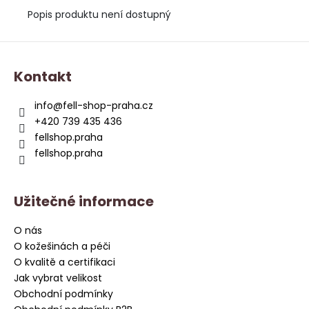
Popis produktu není dostupný
Z
á
Kontakt
p
a
info
@
fell-shop-praha.cz
t
+420 739 435 436
í
fellshop.praha
fellshop.praha
Užitečné informace
O nás
O kožešinách a péči
O kvalitě a certifikaci
Jak vybrat velikost
Obchodní podmínky