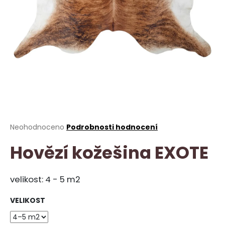
a
j
í
t
?
HLEDAT
Průměrné
Neohodnoceno
Podrobnosti hodnocení
hodnocení
Hovězí kožešina EXOTE
produktu
je
D
0,0
o
z
velikost: 4 - 5 m2
p
5
o
hvězdiček.
VELIKOST
r
u