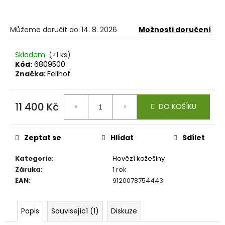
č
u
j
Můžeme doručit do:
14. 8. 2026
Možnosti doručení
e
m
Skladem
(>1 ks)
e
Kód:
6809500
Značka:
Fellhof
KARTÁČ
NA
KOŽEŠINU
11 400 Kč
DO KOŠÍKU
S
Měrná
ČISTÍCÍ
cena:
AUTOMATIKOU
Zeptat se
Hlídat
Sdílet
440
Kč
Kategorie
:
Hovězí kožešiny
Záruka
:
1 rok
EAN
:
9120078754443
Popis
Související (1)
Diskuze