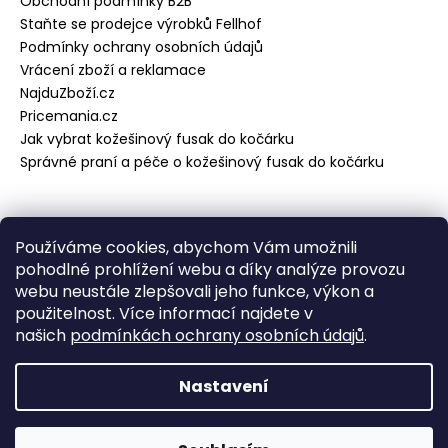
Obchodní podmínky B2B
Staňte se prodejce výrobků Fellhof
Podmínky ochrany osobních údajů
Vrácení zboží a reklamace
NajduZboží.cz
Pricemania.cz
Jak vybrat kožešinový fusak do kočárku
Správné praní a péče o kožešinový fusak do kočárku
Přijímáme online platby
Používáme cookies, abychom Vám umožnili
pohodlné prohlížení webu a díky analýze provozu
webu neustále zlepšovali jeho funkce, výkon a
použitelnost. Více informací najdete v
našich
podmínkách ochrany osobních údajů
.
Vytvořil Shoptet
Copyright 2026
Fell-Shop Praha
. Všechna práva
Nastavení
vyhrazena.
Odstoupit od smlouvy