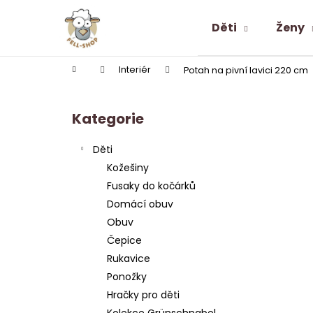
K
Přejít
na
o
Děti
Ženy
obsah
Zpět
Zpět
š
do
do
í
Domů
Interiér
Potah na pivní lavici 220 cm
k
obchodu
obchodu
P
o
Kategorie
Přeskočit
s
kategorie
t
Děti
r
Kožešiny
a
Fusaky do kočárků
n
Domácí obuv
n
Obuv
í
Čepice
p
Rukavice
a
Ponožky
n
Hračky pro děti
ALPAKA PONOŽKY SNEAKER LOW-CUT
e