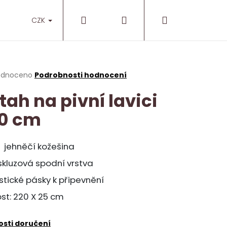
Hledat
Přihlášení
Nákupní
O nás
Prodejny
CZK
košík
rné
odnoceno
Podrobnosti hodnocení
cení
tah na pivní lavici
ktu
0 cm
ček.
 jehněčí kožešina
skluzová spodní vrstva
stické pásky k připevnění
ost: 220 X 25 cm
NT
sti doručení