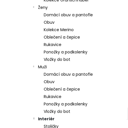
Kolekce Grünschnabel
309 Kč
l
Ženy
Domácí obuv a pantofle
Obuv
Kolekce Merino
Oblečení a čepice
Rukavice
Ponožky a podkolenky
Vložky do bot
Muži
Domácí obuv a pantofle
Obuv
Oblečení a čepice
Rukavice
Ponožky a podkolenky
Vložky do bot
Interiér
Stoličky