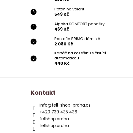
Potah na volant
549 Kč
Alpaka KOMFORT ponožky
469 Kč
Pantofle PRIMO dámské
2 080 Kč
Kartáč na kožešinu s čistící
automatikou
440 Kč
Z
á
Kontakt
p
a
info
@
fell-shop-praha.cz
t
+420 739 435 436
í
fellshop.praha
fellshop.praha