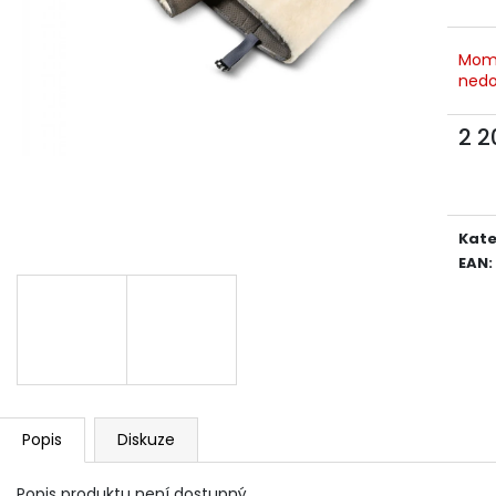
389 Kč
549 Kč
Mom
nedo
2 2
Měr
cena
Kate
EAN
:
Popis
Diskuze
Popis produktu není dostupný