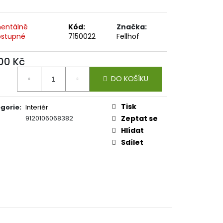
entálně
Kód:
Značka:
stupné
7150022
Fellhof
00 Kč
ná
DO KOŠÍKU
:
Tisk
gorie
:
Interiér
9120106068382
Zeptat se
Hlídat
Sdílet