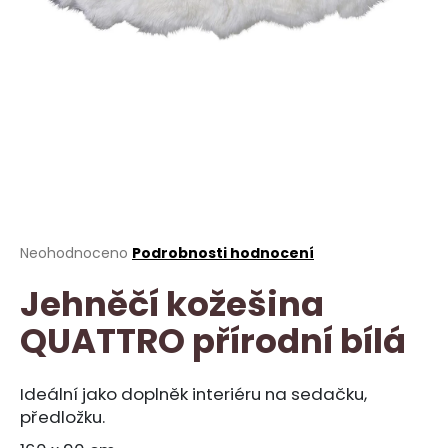
a
j
í
t
?
HLEDAT
Průměrné
Neohodnoceno
Podrobnosti hodnocení
hodnocení
Jehněčí kožešina
produktu
je
D
QUATTRO přírodní bílá
0,0
o
z
p
5
o
hvězdiček.
Ideální jako doplněk interiéru na sedačku,
r
předložku.
u