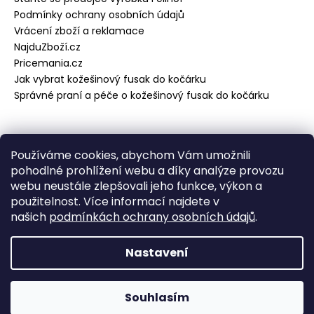
Podmínky ochrany osobních údajů
Vrácení zboží a reklamace
NajduZboží.cz
Pricemania.cz
Jak vybrat kožešinový fusak do kočárku
Správné praní a péče o kožešinový fusak do kočárku
Přijímáme online platby
Používáme cookies, abychom Vám umožnili
pohodlné prohlížení webu a díky analýze provozu
webu neustále zlepšovali jeho funkce, výkon a
použitelnost. Více informací najdete v
našich
podmínkách ochrany osobních údajů
.
Vytvořil Shoptet
Copyright 2026
Fell-Shop Praha
. Všechna práva
Nastavení
vyhrazena.
Odstoupit od smlouvy
Souhlasím