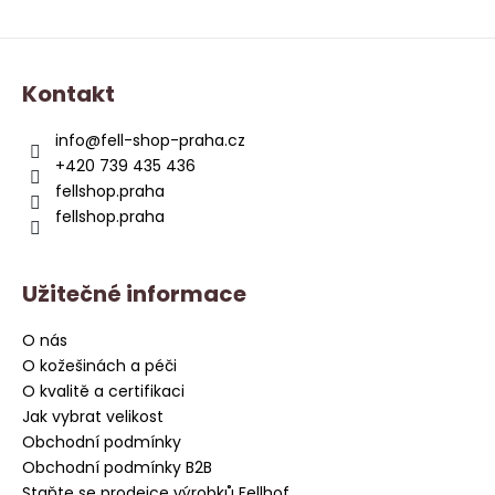
Z
á
Kontakt
p
a
info
@
fell-shop-praha.cz
t
+420 739 435 436
í
fellshop.praha
fellshop.praha
Užitečné informace
O nás
O kožešinách a péči
O kvalitě a certifikaci
Jak vybrat velikost
Obchodní podmínky
Obchodní podmínky B2B
Staňte se prodejce výrobků Fellhof