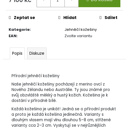
Měrná
cena:
Zeptat se
Hlídat
Sdílet
Kategorie
:
Jehněčí kožešiny
EAN
:
Zvolte variantu
Popis
Diskuze
Přírodní jehněčí kožešiny
Naše jehněčí kožešiny pocházejí z merino ovcí z
Nového Zélandu nebo Austrálie. Ty jsou známé pro
svůj obzvláště měkký a hustý kožich. Kožešina je k
dostání v přírodně bílé.
Každá kožešina je unikát! Jedná se o přírodní produkt
a proto je každá kožešina jedinečná. Varianty s
dlouhým vlasem mají vlnu dlouhou 5–8 cm, střižené
varianty cca 2–3 cm. Vyskytují se v nejrůznějších