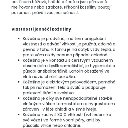
odstínech béžové, hnědé a šedé a jsou přirozeně
melírované nebo strakaté. Přírodní kožešiny poutají
pozornost právě svou jedinečností.
Vlastnosti jehněčí kožešiny
Kožešina je prodyšná, má termoregulační
vlastnosti a odvádí vlhkost, je pružná, odolná a
pevná v tahu. K tomu je na dotyk vždy teplá, a
proto vám nikdy nebude připadat chladná.
Kožešina je v kontaktu s čerstvým vzduchem
obsahujícím kyslík samočistící, je hygienická a
působí antibakteriálně. Lanolin obsažený ve
vlně navíc chrání pokožku.
Kožešina je elektrickým polovodičem, pomáhá
tak při namožení těla a svalů a podporuje
prokrvení tkání a svalstva.
Kožešina je díky své nenapodobitelné stavbě
vlněných vláken termostatem a hygrostatem
zároveň –v létě chladí a v zimě hřeje.
Kožešina zachytí 30 % vlhkosti (vzhledem ke
své váze) ve formě vodní páry, aniž by
působila vlhce nebo chladně.