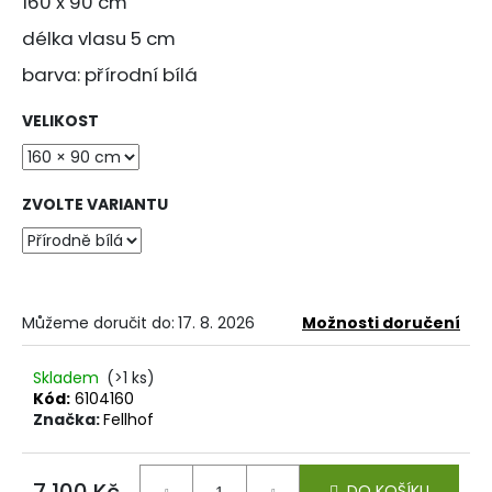
č
160 x 90 cm
u
délka vlasu 5 cm
j
e
barva: přírodní bílá
m
e
VELIKOST
PODSEDÁK
ZVOLTE VARIANTU
S
PROTISKLUZEM
740
Kč
Můžeme doručit do:
17. 8. 2026
Možnosti doručení
Skladem
(>1 ks)
Kód:
6104160
Značka:
Fellhof
7 100 Kč
DO KOŠÍKU