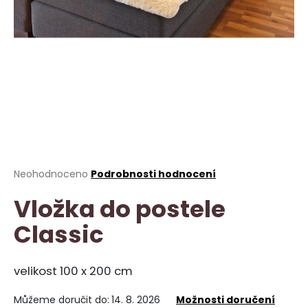
a
j
í
t
?
HLEDAT
Průměrné
Neohodnoceno
Podrobnosti hodnocení
hodnocení
Vložka do postele
produktu
je
D
Classic
0,0
o
z
p
5
o
hvězdiček.
velikost 100 x 200 cm
r
u
Můžeme doručit do:
14. 8. 2026
Možnosti doručení