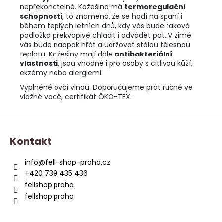
nepřekonatelné. Kožešina má
termoregulační
schopnosti
, to znamená, že se hodí na spaní i
během teplých letních dnů, kdy vás bude taková
podložka překvapivě chladit i odvádět pot. V zimě
vás bude naopak hřát a udržovat stálou tělesnou
teplotu. Kožešiny mají dále
antibakteriální
vlastnosti
, jsou vhodné i pro osoby s citlivou kůží,
ekzémy nebo alergiemi.
Vyplněné ovčí vlnou. Doporučujeme prát ručně ve
vlažné vodě, certifikát ÖKO-TEX.
Z
á
Kontakt
p
a
info
@
fell-shop-praha.cz
t
+420 739 435 436
í
fellshop.praha
fellshop.praha