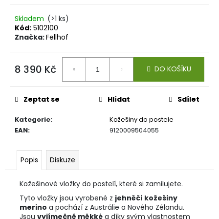
č
u
Skladem
(>1 ks)
j
Kód:
5102100
e
Značka:
Fellhof
m
e
8 390 Kč
DO KOŠÍKU
Měrná
ALPAKA
cena:
PONOŽKY
Zeptat se
Hlídat
Sdílet
SNEAKER
MID-
CUT
Kategorie
:
Kožešiny do postele
389
EAN
:
9120009504055
Kč
Popis
Diskuze
Kožešinové vložky do postelí, které si zamilujete.
Tyto vložky jsou vyrobené z
jehněčí kožešiny
merino
a pochází z Austrálie a Nového Zélandu.
Jsou
vyjímečně měkké
a díky svým vlastnostem