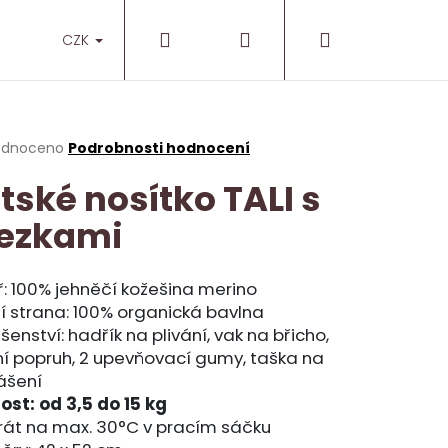
Hledat
Přihlášení
Nákupní
O nás
Prodejny
CZK
košík
rné
odnoceno
Podrobnosti hodnocení
cení
tské nosítko TALI s
ktu
ezkami
ček.
ř: 100% jehněčí kožešina merino
í strana: 100% organická bavlna
ušenství: hadřík na plivání, vak na břicho,
í popruh, 2 upevňovací gumy, taška na
ášení
st: od 3,5 do 15 kg
rát na max. 30°C v pracím sáčku
NT