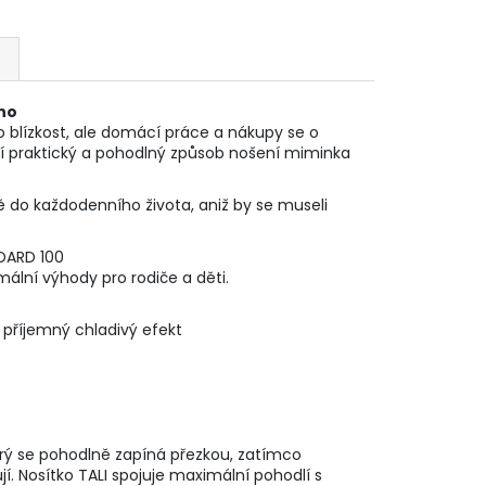
ino
uto blízkost, ale domácí práce a nákupy se o
ízí praktický a pohodlný způsob nošení miminka
dítě do každodenního života, aniž by se museli
DARD 100
mální výhody pro rodiče a děti.
 příjemný chladivý efekt
rý se pohodlně zapíná přezkou, zatímco
. Nosítko TALI spojuje maximální pohodlí s