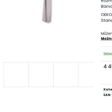
Rozmě
389 Kč
549 Kč
Barv
OEKO
Stan
Můžem
Možno
Skl
4 4
Měr
cena
Kate
EAN
: