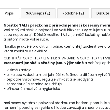
Popis
Související (2)
Podobné (2)
Diskuze
Nosítko TALI s přezkami z přírodní jehněčí kožešiny mer
Váš malý miláček je nejraději ve vaší blízkosti. I vy milujete t
sebe nepostarají. Dětské nosítko TALI z jehněčí kožešiny nab
a přitom máte volné ruce.
Nosítko je skvělé pro aktivní rodiče, kteří chtějí začlenit své 
vzdát mobility a flexibility.
CERTIFIKÁT OEKO-TEX® LEATHER STANDARD A OEKO-TEX® STAN
Vlastnosti jehněčí kožešiny jsou výjimečné
a nabízejí opti
- v zimě zahřeje
- cirkulace vzduchu mezi jehněčí kožešinou a dítětem vytváří
- teplotně vyrovnává, reguluje vlhkost a je prodyšná
- samočistící a snadno se udržuje
- přirozené, mazlivé a hygienické
Náš nosný systém s poloviční přezkou má bederní popruh, kte
ramenní popruhy se rychle a hladce zavazují a snadno zavazují