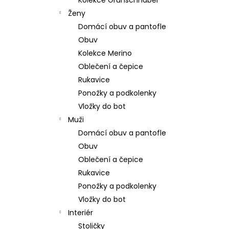
Kolekce Grünschnabel
309 Kč
l
Ženy
Domácí obuv a pantofle
Obuv
Kolekce Merino
Oblečení a čepice
Rukavice
Ponožky a podkolenky
Vložky do bot
Muži
Domácí obuv a pantofle
Obuv
Oblečení a čepice
Rukavice
Ponožky a podkolenky
Vložky do bot
Interiér
Stoličky