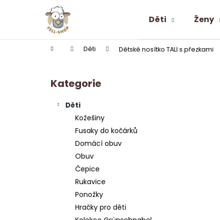
K
Přejít
na
o
Děti
Ženy
obsah
Zpět
Zpět
š
do
do
í
Domů
Děti
Dětské nosítko TALI s přezkami
k
obchodu
obchodu
P
o
Kategorie
Přeskočit
s
kategorie
t
Děti
r
Kožešiny
a
Fusaky do kočárků
n
Domácí obuv
n
Obuv
í
Čepice
p
Rukavice
a
Ponožky
n
Hračky pro děti
ALPAKA PONOŽKY SNEAKER LOW-CUT
e