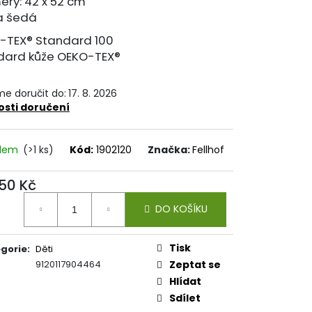
ry: 42 x 52 cm
a šedá
-TEX® Standard 100
dard kůže OEKO-TEX®
e doručit do:
17. 8. 2026
sti doručení
adem
(>1 ks)
Kód:
1902120
Značka:
Fellhof
50 Kč
ná
DO KOŠÍKU
:
Tisk
gorie
:
Děti
9120117904464
Zeptat se
Hlídat
Sdílet