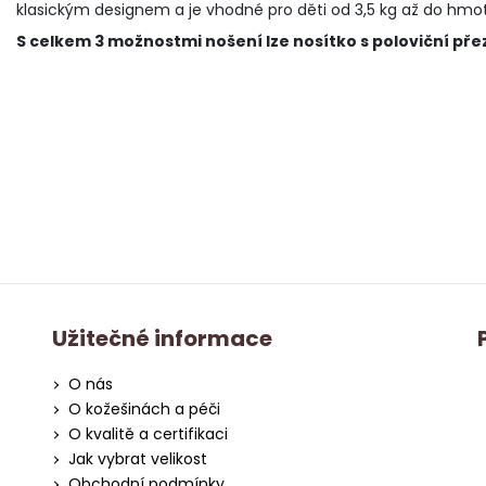
klasickým designem a je vhodné pro děti od 3,5 kg až do hmotn
S celkem 3 možnostmi nošení lze nosítko s poloviční přez
Užitečné informace
O nás
O kožešinách a péči
O kvalitě a certifikaci
Jak vybrat velikost
Obchodní podmínky