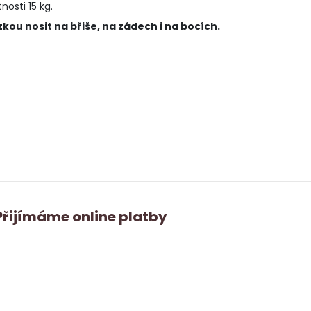
osti 15 kg.
kou nosit na břiše, na zádech i na bocích.
Přijímáme online platby