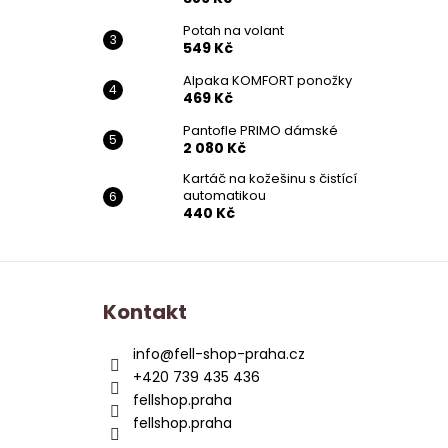
Potah na volant
549 Kč
Alpaka KOMFORT ponožky
469 Kč
Pantofle PRIMO dámské
2 080 Kč
Kartáč na kožešinu s čistící
automatikou
440 Kč
Z
á
Kontakt
p
a
info
@
fell-shop-praha.cz
t
+420 739 435 436
í
fellshop.praha
fellshop.praha