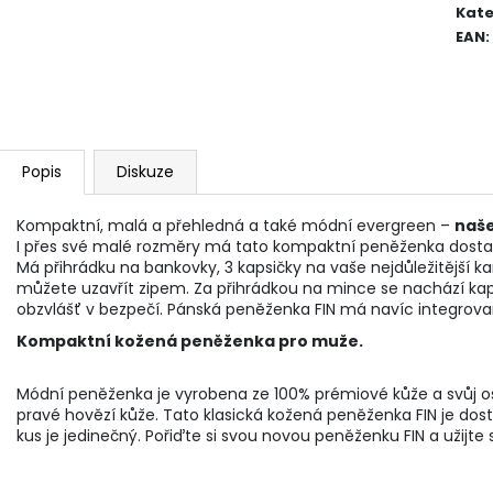
Kate
EAN
:
Popis
Diskuze
Kompaktní, malá a přehledná a také módní evergreen –
naše
I přes své malé rozměry má tato kompaktní peněženka dostate
Má přihrádku na bankovky, 3 kapsičky na vaše nejdůležitější k
můžete uzavřít zipem. Za přihrádkou na mince se nachází kap
obzvlášť v bezpečí. Pánská peněženka FIN má navíc integrova
Kompaktní kožená peněženka pro muže.
Módní peněženka je vyrobena ze 100% prémiové kůže a svůj oso
pravé hovězí kůže. Tato klasická kožená peněženka FIN je dos
kus je jedinečný. Pořiďte si svou novou peněženku FIN a užijt