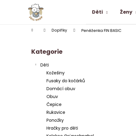
K
Přejít
na
o
Děti
Ženy
obsah
Zpět
Zpět
š
do
do
í
Domů
Doplňky
Peněženka FIN BASIC
k
obchodu
obchodu
P
o
Kategorie
Přeskočit
s
kategorie
t
Děti
r
Kožešiny
a
Fusaky do kočárků
n
Domácí obuv
n
Obuv
í
Čepice
p
Rukavice
a
Ponožky
n
Hračky pro děti
ALPAKA PONOŽKY SNEAKER LOW-CUT
e