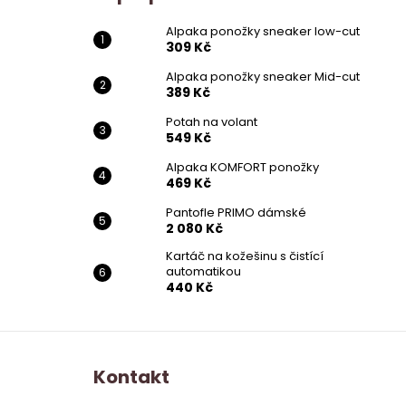
Alpaka ponožky sneaker low-cut
309 Kč
Alpaka ponožky sneaker Mid-cut
389 Kč
Potah na volant
549 Kč
Alpaka KOMFORT ponožky
469 Kč
Pantofle PRIMO dámské
2 080 Kč
Kartáč na kožešinu s čistící
automatikou
440 Kč
Z
á
Kontakt
p