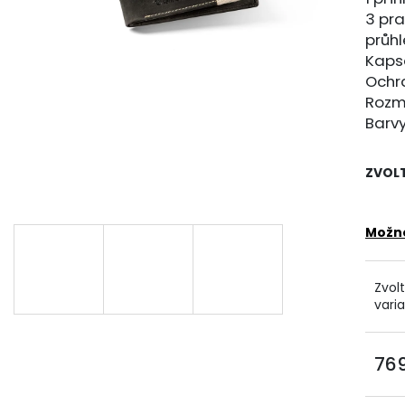
389 Kč
549 Kč
3 pra
průhl
Kaps
Ochr
Rozmě
Barvy
ZVOL
Možno
Zvol
vari
769
Měr
cena