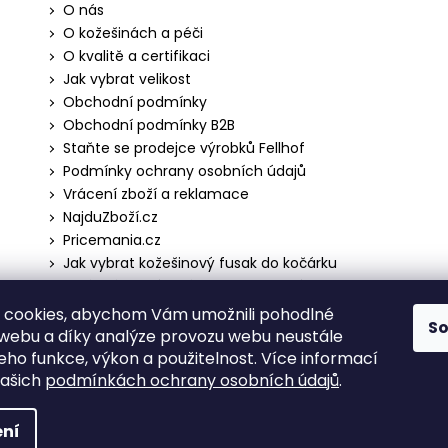
O nás
O kožešinách a péči
O kvalitě a certifikaci
Jak vybrat velikost
Obchodní podmínky
Obchodní podmínky B2B
Staňte se prodejce výrobků Fellhof
Podmínky ochrany osobních údajů
Vrácení zboží a reklamace
NajduZboží.cz
Pricemania.cz
Jak vybrat kožešinový fusak do kočárku
Správné praní a péče o kožešinový fusak do
kočárku
 cookies, abychom Vám umožnili pohodlné
S
 webu a díky analýze provozu webu neustále
jeho funkce, výkon a použitelnost. Více informací
 vyhrazena.
našich
podmínkách ochrany osobních údajů
.
ní