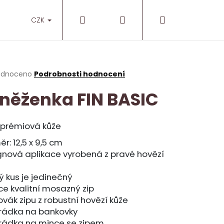
Hledat
Přihlášení
Nákupní
O nás
Prodejny
CZK
košík
rné
odnoceno
Podrobnosti hodnocení
cení
něženka FIN BASIC
ktu
 prémiová kůže
ček.
r: 12,5 x 9,5 cm
gnová aplikace vyrobená z pravé hovězí
 kus je jedinečný
e kvalitní mosazný zip
vák zipu z robustní hovězí kůže
hrádka na bankovky
NT
hrádka na mince se zipem