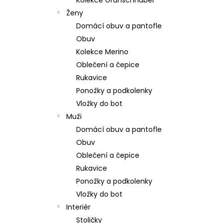
Kolekce Grünschnabel
309 Kč
l
Ženy
Domácí obuv a pantofle
Obuv
Kolekce Merino
Oblečení a čepice
Rukavice
Ponožky a podkolenky
Vložky do bot
Muži
Domácí obuv a pantofle
Obuv
Oblečení a čepice
Rukavice
Ponožky a podkolenky
Vložky do bot
Interiér
Stoličky