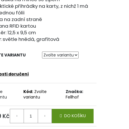
ktické přihrádky na karty, z nichž 1 má
ednou fólii
a na zadní straně
ana RFID kartou
r: 12,5 x 9,5 cm
: světle hnědá, grafitová
TE VARIANTU
sti doručení
te
Kód:
Zvolte
Značka:
antu
variantu
Fellhof
 Kč
DO KOŠÍKU
ná
: