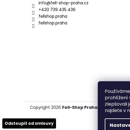
a
info
@
fell-shop-praha.cz
t
+420 739 435 436
í
fellshop.praha
fellshop.praha
Používáme
prohlížení
zlepšovali 
Copyright 2026
Fell-Shop Praha
. Všechna práva
najdete v 
Odstoupit od smlouvy
Nastave