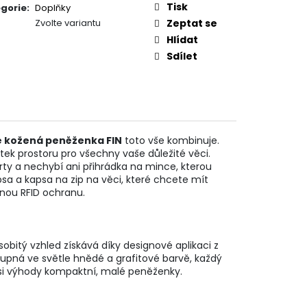
Tisk
gorie
:
Doplňky
Zvolte variantu
Zeptat se
Hlídat
Sdílet
 kožená peněženka FIN
toto vše kombinuje.
k prostoru pro všechny vaše důležité věci.
arty a nechybí ani přihrádka na mince, kterou
sa a kapsa na zip na věci, které chcete mít
nou RFID ochranu.
bitý vzhled získává díky designové aplikaci z
tupná ve světle hnědé a grafitové barvě, každý
e si výhody kompaktní, malé peněženky.