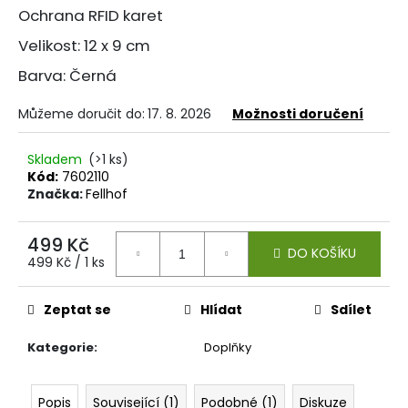
Ochrana RFID karet
Velikost: 12 x 9 cm
Barva: Černá
Můžeme doručit do:
17. 8. 2026
Možnosti doručení
Skladem
(>1 ks)
Kód:
7602110
Značka:
Fellhof
499 Kč
DO KOŠÍKU
Měrná
499 Kč / 1 ks
cena:
Zeptat se
Hlídat
Sdílet
Kategorie
:
Doplňky
Popis
Související (1)
Podobné (1)
Diskuze