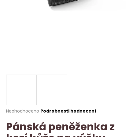
a
j
í
t
?
HLEDAT
D
o
p
Průměrné
Neohodnoceno
Podrobnosti hodnocení
hodnocení
o
Pánská peněženka z
produktu
r
je
u
0,0