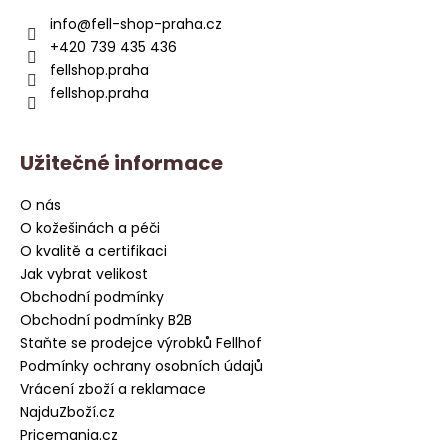
a
info
@
fell-shop-praha.cz
t
+420 739 435 436
í
fellshop.praha
fellshop.praha
Užitečné informace
O nás
O kožešinách a péči
O kvalitě a certifikaci
Jak vybrat velikost
Obchodní podmínky
Obchodní podmínky B2B
Staňte se prodejce výrobků Fellhof
Podmínky ochrany osobních údajů
Vrácení zboží a reklamace
NajduZboží.cz
Pricemania.cz