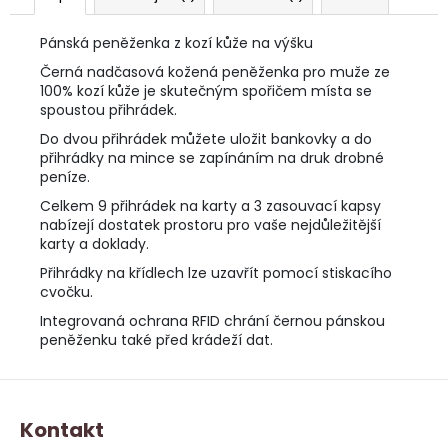
Pánská peněženka z kozí kůže na výšku
Černá nadčasová kožená peněženka pro muže ze
100% kozí kůže je skutečným spořičem místa se
spoustou přihrádek.
Do dvou přihrádek můžete uložit bankovky a do
přihrádky na mince se zapínáním na druk drobné
peníze.
Celkem 9 přihrádek na karty a 3 zasouvací kapsy
nabízejí dostatek prostoru pro vaše nejdůležitější
karty a doklady.
Přihrádky na křídlech lze uzavřít pomocí stiskacího
cvočku.
Integrovaná ochrana RFID chrání černou pánskou
peněženku také před krádeží dat.
Z
á
Kontakt
p