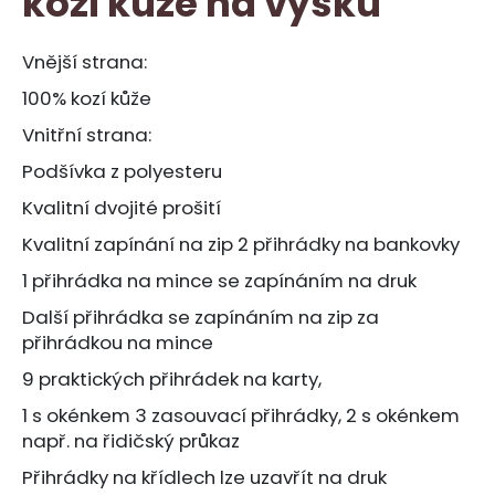
kozí kůže na výšku
č
z
u
5
j
hvězdiček.
Vnější strana:
e
100% kozí kůže
m
e
Vnitřní strana:
Podšívka z polyesteru
KARTÁČ
Kvalitní dvojité prošití
NA
KOŽEŠINU
Kvalitní zapínání na zip 2 přihrádky na bankovky
S
ČISTÍCÍ
1 přihrádka na mince se zapínáním na druk
AUTOMATIKOU
440
Další přihrádka se zapínáním na zip za
Kč
přihrádkou na mince
9 praktických přihrádek na karty,
1 s okénkem 3 zasouvací přihrádky, 2 s okénkem
např. na řidičský průkaz
Přihrádky na křídlech lze uzavřít na druk