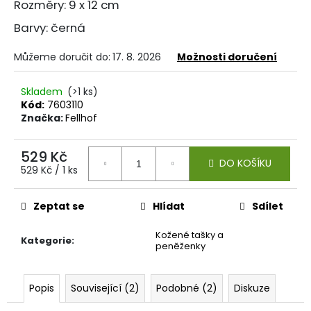
Rozměry: 9 x 12 cm
Barvy: černá
Můžeme doručit do:
17. 8. 2026
Možnosti doručení
Skladem
(>1 ks)
Kód:
7603110
Značka:
Fellhof
529 Kč
DO KOŠÍKU
Měrná
529 Kč / 1 ks
cena:
Zeptat se
Hlídat
Sdílet
Kožené tašky a
Kategorie
:
peněženky
Popis
Související (2)
Podobné (2)
Diskuze