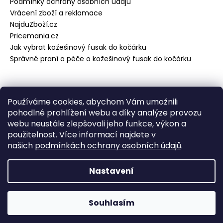
Podmínky ochrany osobních údajů
Vrácení zboží a reklamace
NajduZboží.cz
Pricemania.cz
Jak vybrat kožešinový fusak do kočárku
Správné praní a péče o kožešinový fusak do kočárku
Přijímáme online platby
Používáme cookies, abychom Vám umožnili
pohodlné prohlížení webu a díky analýze provozu
webu neustále zlepšovali jeho funkce, výkon a
použitelnost. Více informací najdete v
našich
podmínkách ochrany osobních údajů
.
Vytvořil Shoptet
Copyright 2026
Fell-Shop Praha
. Všechna práva
Nastavení
vyhrazena.
Odstoupit od smlouvy
Souhlasím