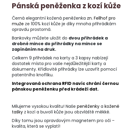
Pánská peněženka z kozí kůže
Černá elegantní kožená peněženka
zn. Fellhof pro
muže
ze 100% kozí kůže je díky mnoha přihrádkám
opravdu prostorná.
Bankovky můžete uložit do
dvou přihrádek a
drobné mince do přihrádky na mince se
zapínáním na druk.
Celkem 9 přihrádek na karty a 3 kapsy nabízejí
dostatek místa pro vaše nejdůležitější karty a
dokumenty. Křídlovité přihrádky lze uzavřít pomocí
patentního knoflíku.
Integrovaná ochrana RFID navíc chrání černou
pánskou peněženku před krádeží dat.
Milujeme vysokou kvalitu! Naše
peněženky
a
kožené
tašky
z kozí a buvolí kůže jsou obzvláště měkké.
Díky tomu jsou opravdovým magnetem pro oči –
kvalita, která se vyplatí!