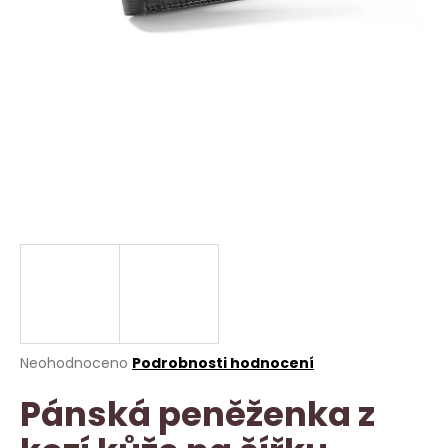
a
j
í
t
?
HLEDAT
D
o
p
Průměrné
Neohodnoceno
Podrobnosti hodnocení
hodnocení
o
Pánská peněženka z
produktu
r
je
u
0,0