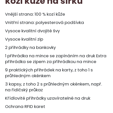
kozí kůže na šířku
č
z
u
5
j
hvězdiček.
Vnější strana: 100 % kozí kůže
e
Vnitřní strana: polyesterová podšívka
m
e
Vysoce kvalitní dvojité švy
Vysoce kvalitní zip
POTAH
2 přihrádky na bankovky
NA
VOLANT
1 přihrádka na mince se zapínáním na druk Extra
549
přihrádka se zipem za přihrádkou na mince
Kč
9 praktických přihrádek na karty, z toho 1 s
průhledným okénkem
3 kapsy, z toho 2 s průhledným okénkem, např.
na řidičský průkaz
Křídlovité přihrádky uzavíratelné na druk
Ochrana RFID karet