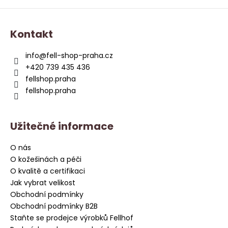
Z
á
Kontakt
p
a
info
@
fell-shop-praha.cz
t
+420 739 435 436
í
fellshop.praha
fellshop.praha
Užitečné informace
O nás
O kožešinách a péči
O kvalitě a certifikaci
Jak vybrat velikost
Obchodní podmínky
Obchodní podmínky B2B
Staňte se prodejce výrobků Fellhof